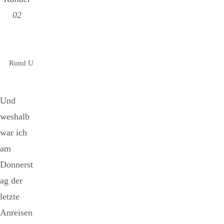
02
Rund Um Kandel 02 (1.4 MiB, 35
downloads)
Und
weshalb
war ich
am
Donnerst
ag der
letzte
Anreisen