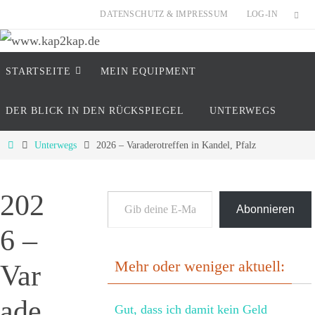
Zum
DATENSCHUTZ & IMPRESSUM
LOG-IN
Inhalt
springen
Zum
www.kap2kap.de
STARTSEITE
MEIN EQUIP­MENT
Inhalt
springen
"Reisen ist tödlich..... für Vorurteile" (Mark Twain
DER BLICK IN DEN RÜCKSPIEGEL
UNTERWEGS
Start
Unterwegs
2026 – Varaderotreffen in Kandel, Pfalz
Gib deine E-Mail-Adresse ein ...
202
Abonnieren
6 –
Mehr oder weniger aktuell:
Var
ade
Gut, dass ich damit kein Geld