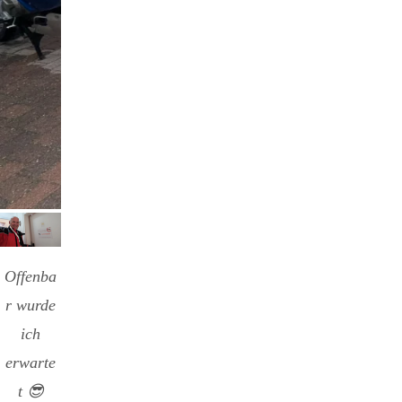
Hello again…
Offenba
r wurde
ich
erwarte
t 😎