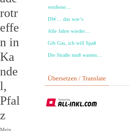
verdiene…
rotr
DW… das war’s
effe
Alle Jahre wieder…
n in
Gib Gas, ich will Spaß
Ka
Die Straße muß warten…
nde
Übersetzen / Translate
l,
Pfal
z
Mein