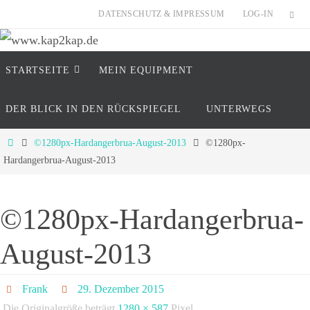
Zum
DATENSCHUTZ & IMPRESSUM
LOG-IN
Inhalt
springen
Zum
www.kap2kap.de
STARTSEITE
MEIN EQUIP­MENT
Inhalt
springen
"Reisen ist tödlich..... für Vorurteile" (Mark Twain
DER BLICK IN DEN RÜCKSPIEGEL
UNTERWEGS
Start
©1280px-Hardangerbrua-August-2013
©1280px-
Hardangerbrua-August-2013
©1280px-Hardangerbrua-
August-2013
Frank
29. Dezember 2015
Die Originalgröße beträgt
1280 × 587
Pixel