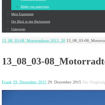
Bilder von unterwegs
Mein Equip­ment
Der Blick in den Rückspiegel
Unterwegs
Start
13_08_03-08_Motorradtour 2013_20
13_08_03-08_Motorra
13_08_03-08_Motorradt
Frank
29. Dezember 2015
29. Dezember 2015
Die Original