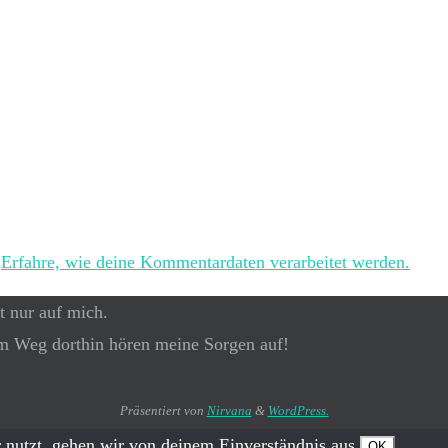
.
Erfahre, wie deine Kommentardaten verarbeitet werden.
t nur auf mich.
m Weg dorthin hören meine Sorgen auf!
Präsentiert von
Nirvana
&
WordPress.
 nutzt, gehen wir von deinem Einverständnis aus.
OK