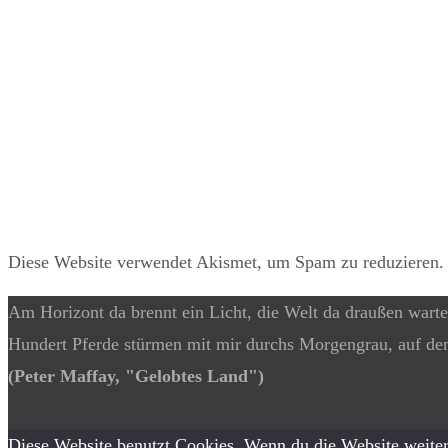
Diese Website verwendet Akismet, um Spam zu reduzieren
Am Horizont da brennt ein Licht, die Welt da draußen warte
Hundert Pferde stürmen mit mir durchs Morgengrau, auf de
(Peter Maffay, "Gelobtes Land")
Diese Website benutzt Cookies. Wenn du die Website weiter