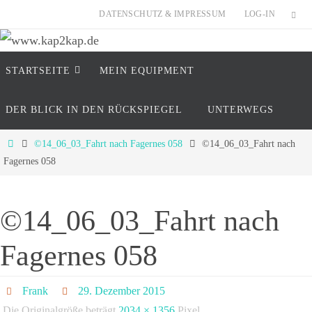
Zum
DATENSCHUTZ & IMPRESSUM
LOG-IN
Inhalt
springen
Zum
www.kap2kap.de
STARTSEITE
MEIN EQUIP­MENT
Inhalt
springen
"Reisen ist tödlich..... für Vorurteile" (Mark Twain
DER BLICK IN DEN RÜCKSPIEGEL
UNTERWEGS
Start
©14_06_03_Fahrt nach Fagernes 058
©14_06_03_Fahrt nach
Fagernes 058
©14_06_03_Fahrt nach
Fagernes 058
Frank
29. Dezember 2015
Die Originalgröße beträgt
2034 × 1356
Pixel