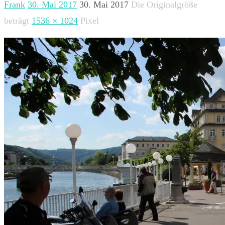
Frank
30. Mai 2017
30. Mai 2017
Die Originalgröße
beträgt
1536 × 1024
Pixel