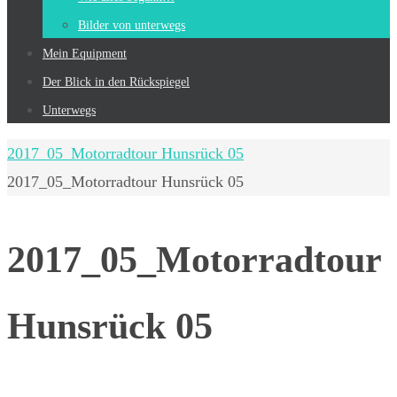
Bilder von unterwegs
Mein Equip­ment
Der Blick in den Rückspiegel
Unterwegs
Start
2017_05_Motorradtour Hunsrück 05
2017_05_Motorradtour Hunsrück 05
2017_05_Motorradtour
Hunsrück 05