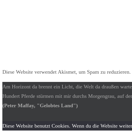
Diese Website verwendet Akismet, um Spam zu reduzieren
Am Horizont da brennt ein Licht, die Welt da draußen warte
Hundert Pferde stürmen mit mir durchs Morgengrau, auf de
(Peter Maffay, "Gelobtes Land")
Diese Website benutzt Cookies. Wenn du die Website weiter