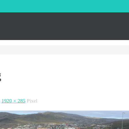
g
t
1920 × 285
Pixel