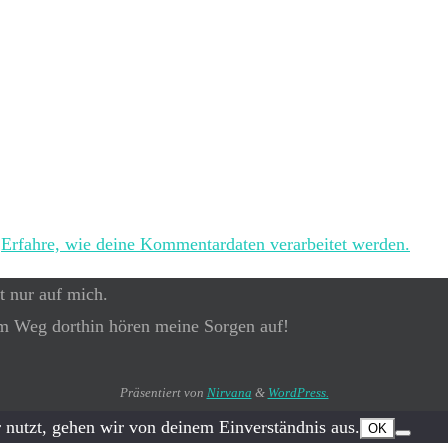
.
Erfahre, wie deine Kommentardaten verarbeitet werden.
t nur auf mich.
m Weg dorthin hören meine Sorgen auf!
Präsentiert von
Nirvana
&
WordPress.
 nutzt, gehen wir von deinem Einverständnis aus.
OK