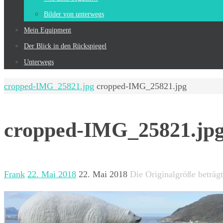
Bilder von unterwegs
Mein Equip­ment
Der Blick in den Rückspiegel
Unterwegs
Start
cropped-IMG_25821.jpg
cropped-IMG_25821.jpg
cropped-IMG_25821.jp
Frank
22. Mai 2018
22. Mai 2018
Die Originalgröße beträg