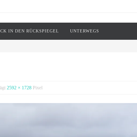
ICK IN DEN RÜCKSPIEGEL
UNTERWEGS
ark Twain)
rägt
2592 × 1728
Pixel