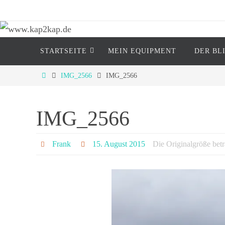
Zum
Inhalt
springen
Zum
www.kap2kap.de
STARTSEITE
MEIN EQUIP­MENT
DER BL
Inhalt
springen
"Reisen ist tödlich..... für Vorurteile" (M
Start
IMG_2566
IMG_2566
IMG_2566
Frank
15. August 2015
Die Originalgröße bet