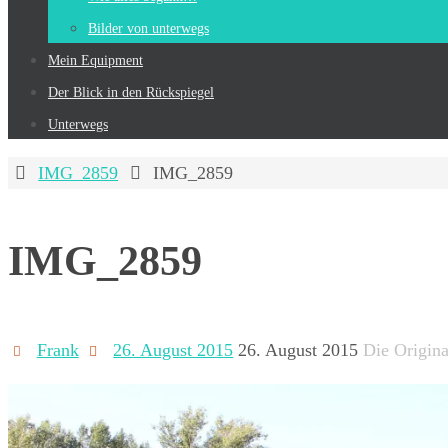
Bilder von unterwegs
Mein Equip­ment
Der Blick in den Rückspiegel
Unterwegs
Start
IMG_2859
IMG_2859
IMG_2859
Frank
26. August 2015
26. August 2015
Die Origina