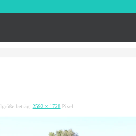
lgröße beträgt
2592 × 1728
Pixel