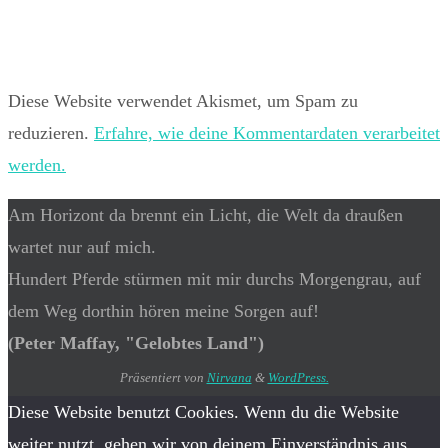
Diese Website verwendet Akismet, um Spam zu
reduzieren.
Erfahre, wie deine Kommentardaten verarbeitet
werden.
Am Horizont da brennt ein Licht, die Welt da draußen
wartet nur auf mich.
Hundert Pferde stürmen mit mir durchs Morgengrau, auf
dem Weg dorthin hören meine Sorgen auf!
(Peter Maffay, "Gelobtes Land")
Präsentiert von
Nirvana
&
WordPress.
Diese Website benutzt Cookies. Wenn du die Website
weiter nutzt, gehen wir von deinem Einverständnis aus.