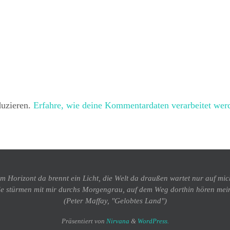
duzieren.
Erfahre, wie deine Kommentardaten verarbeitet wer
m Horizont da brennt ein Licht, die Welt da draußen wartet nur auf mic
e stürmen mit mir durchs Morgengrau, auf dem Weg dorthin hören mei
(Peter Maffay, "Gelobtes Land")
Präsentiert von
Nirvana
&
WordPress.