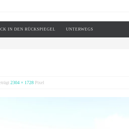
ICK IN DEN RÜCKSPIEGEL
UNTERWEGS
ark Twain)
eträgt
2304 × 1728
Pixel