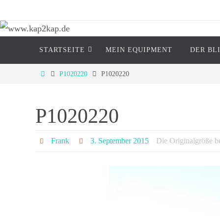
Zum
Inhalt
springen
Zum
www.kap2kap.de
STARTSEITE
MEIN EQUIP­MENT
DER BL
Inhalt
springen
"Reisen ist tödlich..... für Vorurteile" (M
Start
P1020220
P1020220
P1020220
Frank
3. September 2015
Die Originalgröße b