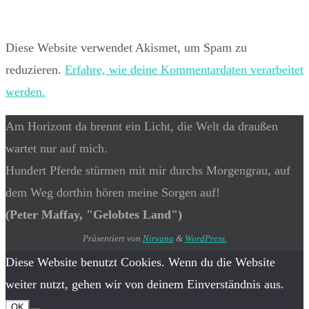
Diese Website verwendet Akismet, um Spam zu
reduzieren.
Erfahre, wie deine Kommentardaten verarbeitet
werden.
Am Horizont da brennt ein Licht, die Welt da draußen
wartet nur auf mich.
Hundert Pferde stürmen mit mir durchs Morgengrau, auf
dem Weg dorthin hören meine Sorgen auf!
(Peter Maffay, "Gelobtes Land")
Präsentiert von
Nirvana
&
WordPress.
Diese Website benutzt Cookies. Wenn du die Website
weiter nutzt, gehen wir von deinem Einverständnis aus.
OK