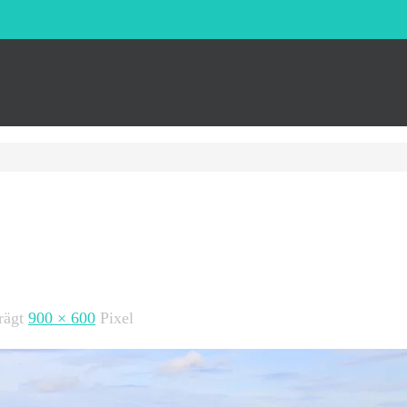
trägt
900 × 600
Pixel