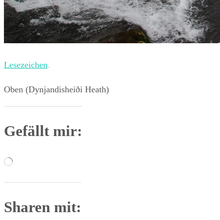
Lesezeichen
.
Oben (Dynjandisheiði Heath)
Gefällt mir:
Wird
geladen …
Sharen mit: