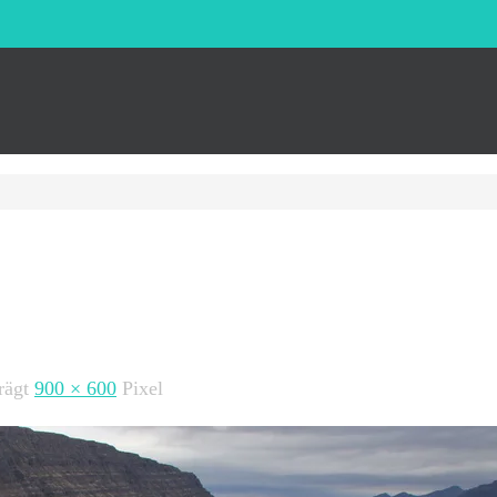
trägt
900 × 600
Pixel