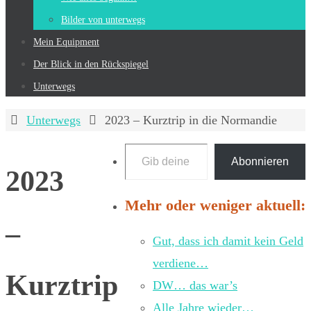
Bilder von unterwegs
Mein Equip­ment
Der Blick in den Rückspiegel
Unterwegs
Start
Unterwegs
2023 – Kurztrip in die Normandie
Gib deine E-Mail-Adresse ein ...
Abonnieren
2023
Mehr oder weniger aktuell:
–
Gut, dass ich damit kein Geld
verdiene…
Kurztrip
DW… das war’s
Alle Jahre wieder…