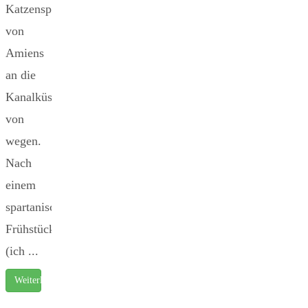
Katzensprung
von
Amiens
an die
Kanalküste...
von
wegen.
Nach
einem
spartanischem
Frühstück
(ich ...
Weiterlesen …