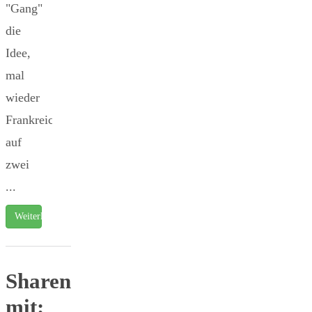
"Gang"
die
Idee,
mal
wieder
Frankreich
auf
zwei
...
Weiterlesen …
Sharen
mit: