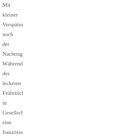
Mit
kleiner
Verspätung
noch
der
Nachtrag...
Während
des
leckeren
Frühstücks
in
Gesellschaft
eine
französischen