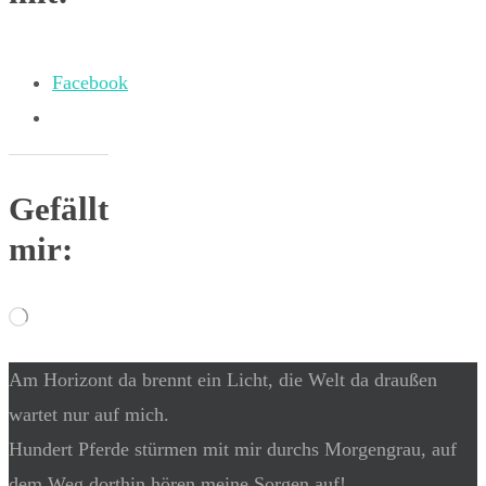
Facebook
Gefällt
mir:
Wird
geladen …
Am Horizont da brennt ein Licht, die Welt da draußen
wartet nur auf mich.
Hundert Pferde stürmen mit mir durchs Morgengrau, auf
dem Weg dorthin hören meine Sorgen auf!