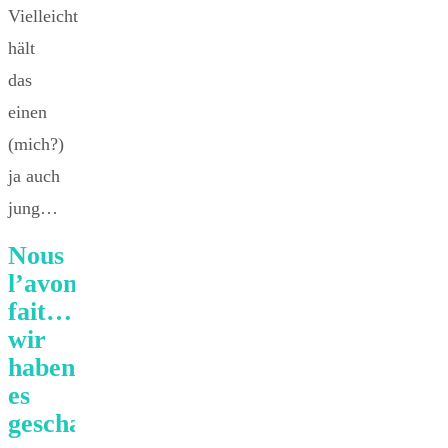
Vielleicht
hält
das
einen
(mich?)
ja auch
jung…
Nous
l’avons
fait…
wir
haben
es
geschafft!