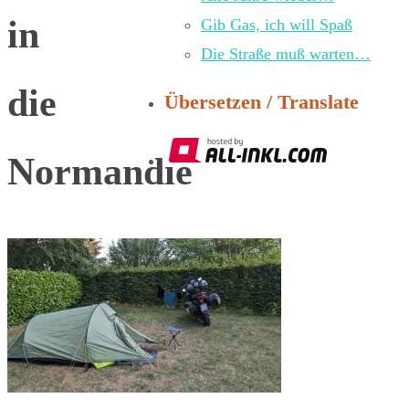
in
Gib Gas, ich will Spaß
Die Straße muß warten…
die
Übersetzen / Translate
Normandie