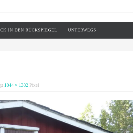
ICK IN DEN RÜCKSPIEGEL
UNTERWEGS
ark Twain)
ägt
1844 × 1382
Pixel