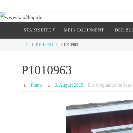
Zum
Inhalt
springen
Zum
www.kap2kap.de
STARTSEITE
MEIN EQUIP­MENT
DER BL
Inhalt
springen
"Reisen ist tödlich..... für Vorurteile" (M
Start
P1010963
P1010963
P1010963
Frank
6. August 2015
Die Originalgröße betr