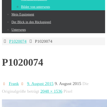
Bilder von unterwegs
Mein Equip­ment
Der Blick in den Rückspiegel
Unterwegs
Start
P1020074
P1020074
P1020074
Frank
9. August 2015
9. August 2015
Die
Originalgröße beträgt
2048 × 1536
Pixel