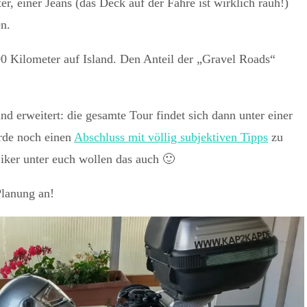
 einer Jeans (das Deck auf der Fähre ist wirklich rauh!)
en.
0 Kilometer auf Island. Den Anteil der „Gravel Roads“
d erweitert: die gesamte Tour findet sich dann unter einer
rde noch einen
Abschluss mit völlig subjektiven Tipps
zu
iker unter euch wollen das auch 🙂
Planung an!