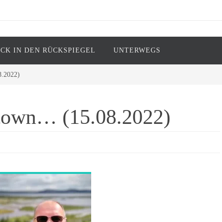
ICK IN DEN RÜCKSPIEGEL
UNTERWEGS
ark Twain)
8.2022)
 town… (15.08.2022)