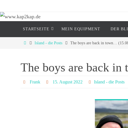
Zum
Inhalt
springen
Zum
www.kap2kap.de
STARTSEITE
MEIN EQUIP­MENT
DER BL
Inhalt
springen
"Reisen ist tödlich..... für Vorurteile" (M
Start
Island - die Posts
The boys are back in town… (15.0
The boys are back in
Frank
15. August 2022
Island - die Posts