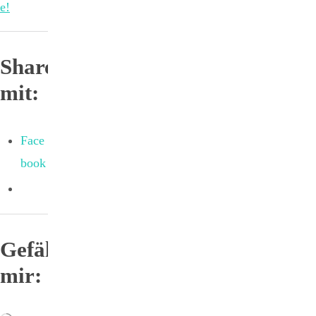
e!
Sharen
mit:
Face
book
Gefällt
mir: