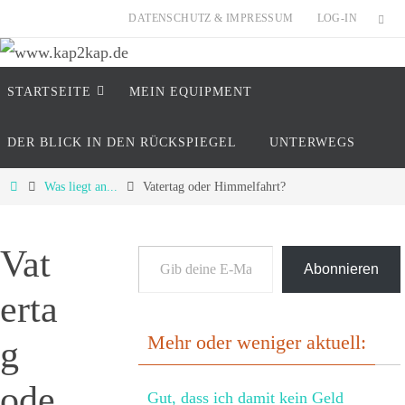
Zum
DATENSCHUTZ & IMPRESSUM
LOG-IN
Inhalt
springen
Zum
www.kap2kap.de
STARTSEITE
MEIN EQUIP­MENT
Inhalt
springen
"Reisen ist tödlich..... für Vorurteile" (Mark Twain
DER BLICK IN DEN RÜCKSPIEGEL
UNTERWEGS
Start
Was liegt an...
Vatertag oder Himmelfahrt?
Gib deine E-Mail-Adresse ein ...
Vat
Abonnieren
erta
Mehr oder weniger aktuell:
g
ode
Gut, dass ich damit kein Geld