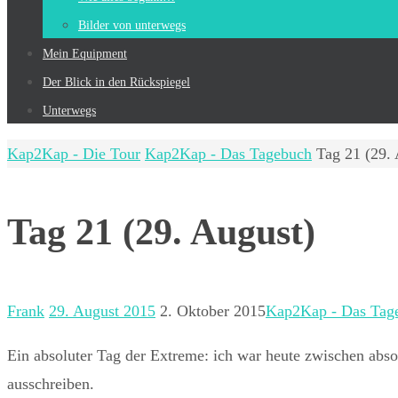
Bilder von unterwegs
Mein Equip­ment
Der Blick in den Rückspiegel
Unterwegs
Start
Kap2Kap - Die Tour
Kap2Kap - Das Tagebuch
Tag 21 (29.
Tag 21 (29. August)
Frank
29. August 2015
2. Oktober 2015
Kap2Kap - Das Tag
Ein absoluter Tag der Extreme: ich war heute zwischen abso
ausschreiben.