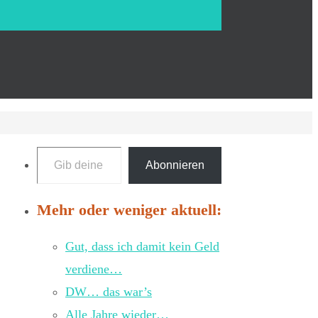
Gib deine E-Mail-Adresse ein ...
Abonnieren
Mehr oder weniger aktuell:
Gut, dass ich damit kein Geld
verdiene…
DW… das war’s
Alle Jahre wieder…