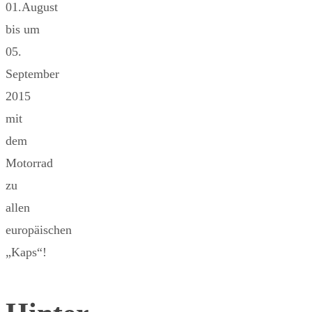
01.August
bis um
05.
September
2015
mit
dem
Motorrad
zu
allen
europäischen
„Kaps“!