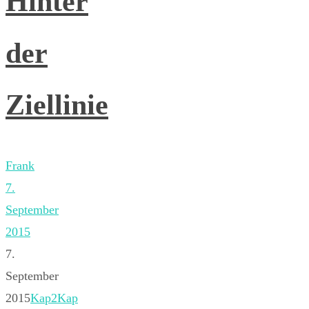
Hinter
der
Ziellinie
Frank
7.
September
2015
7.
September
2015
Kap2Kap