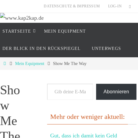
Zum
DATENSCHUTZ & IMPRESSUM
LOG-IN
Inhalt
springen
Zum
www.kap2kap.de
STARTSEITE
MEIN EQUIP­MENT
Inhalt
springen
"Reisen ist tödlich..... für Vorurteile" (Mark Twain
DER BLICK IN DEN RÜCKSPIEGEL
UNTERWEGS
Start
Mein Equip­ment
Show Me The Way
Gib deine E-Mail-Adresse ein ...
Sho
Abonnieren
w
Mehr oder weniger aktuell:
Me
The
Gut, dass ich damit kein Geld