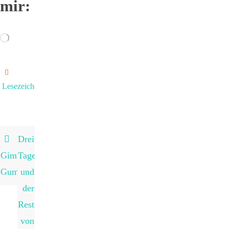
mir:
Wird
geladen …
Lesezeichen
.
Drei
Gimme
Tage
Gummi…
und
der
Rest
von